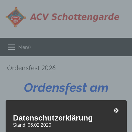
Zum
Inhalt
springen
ACV
Menü
Schottengarde
Ordensfest 2026
Ordensfest am
09.01.2026 in der
Datenschutzerklärung
Stand: 06.02.2020
Gaststätte Ritter