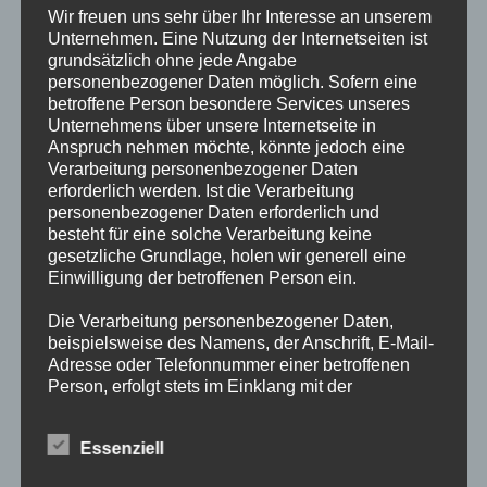
Wir freuen uns sehr über Ihr Interesse an unserem
Unternehmen. Eine Nutzung der Internetseiten ist
Heydebach in
grundsätzlich ohne jede Angabe
personenbezogener Daten möglich. Sofern eine
betroffene Person besondere Services unseres
Unternehmens über unsere Internetseite in
Haibach
Anspruch nehmen möchte, könnte jedoch eine
Verarbeitung personenbezogener Daten
erforderlich werden. Ist die Verarbeitung
personenbezogener Daten erforderlich und
besteht für eine solche Verarbeitung keine
gesetzliche Grundlage, holen wir generell eine
Einwilligung der betroffenen Person ein.
Die Verarbeitung personenbezogener Daten,
beispielsweise des Namens, der Anschrift, E-Mail-
Adresse oder Telefonnummer einer betroffenen
Person, erfolgt stets im Einklang mit der
Datenschutz-Grundverordnung und in
Übereinstimmung mit den für uns geltenden
Essenziell
landesspezifischen Datenschutzbestimmungen.
Mittels dieser Datenschutzerklärung möchte unser